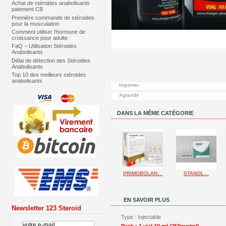
Achat de stéroides anabolisants
paiement CB
Première commande de stéroides
pour la musculation
Comment utiliser l'hormone de
croissance pour adulte
FaQ – Utilisation Stéroides
Anabolisants
Délai de détection des Stéroides
Anabolisants
Top 10 des meilleurs stéroides
anabolisants
Imprimer
Agrandir
DANS LA MÊME CATÉGORIE
PRIMOBOLAN…
STANOL…
EN SAVOIR PLUS
Newsletter 123 Steroid
Type : Injectable
Pack : 1 vial 10 ml (250mg/ml)