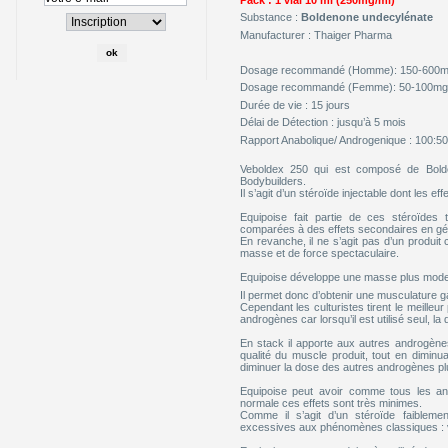
Substance :
Boldenone undecylénate
Manufacturer : Thaiger Pharma
Dosage recommandé (Homme): 150-600m
Dosage recommandé (Femme): 50-100mg
Durée de vie : 15 jours
Délai de Détection : jusqu’à 5 mois
Rapport Anabolique/ Androgenique : 100:50
Veboldex 250 qui est composé de Bol
Bodybuilders.
Il s’agit d’un stéroïde injectable dont les 
Equipoise fait partie de ces stéroïdes 
comparées à des effets secondaires en géné
En revanche, il ne s’agit pas d’un produi
masse et de force spectaculaire.
Equipoise développe une masse plus modest
Il permet donc d’obtenir une musculature g
Cependant les culturistes tirent le meilleu
androgènes car lorsqu’il est utilisé seul, 
En stack il apporte aux autres androgènes 
qualité du muscle produit, tout en diminu
diminuer la dose des autres androgènes pl
Equipoise peut avoir comme tous les an
normale ces effets sont très minimes.
Comme il s’agit d’un stéroïde faiblem
excessives aux phénomènes classiques : viri