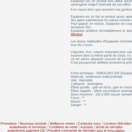
Equipoise est un produit très utilisé dura
oestrogène malgré l’intensité de ses effets
Il ne cause donc que rarement une gynéco
Equipoise est en fait un produit assez appr
des gains satisfaisants en masse comme en
Pour gagner en masse, Equipoise est coup
Sustanon 250.
Equipoise améliore formidablement la dur
Winstrol
.
Les doses habituelles d’Equipoise s’échelo
tous les 2 jours.
L’injection d’un volume important peut ca
souvent dans la même partie du corps, il y 
Un tel abcès disparaît souvent de lui-mêm
C’est pourquoi les athlètes prennent la préc
Fiche technique : VEBOLDEX 250 (Equipoi
Molécule : boldenone undecyclénate.
Voie : injectable.
Catégorie : androgène.
Effets positifs : gain en force, gain en mass
Effets négatifs : effets secondaires andro
Dose moyenne : 150 à 300 mg par semaine, le
Force : **
Masse : **
Danger : **
Promotions
Nouveaux produits
Meilleures ventes
Contactez-nous
Livraison Stéroïdes
anabolisants et hormones
Conditions de vente
A propos
Achat de stéroides
anabolisants paiement CB
Première commande de stéroides pour la musculation