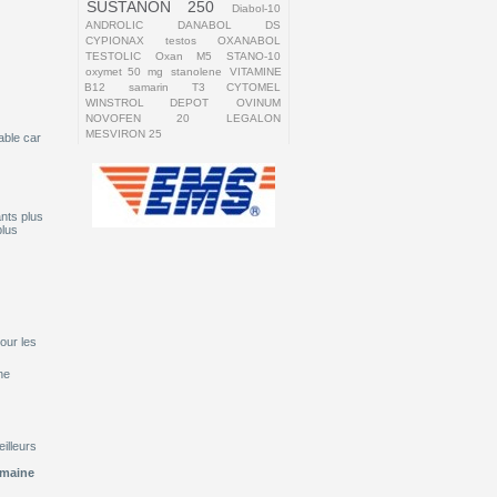
SUSTANON 250
Diabol-10
ANDROLIC
DANABOL DS
CYPIONAX
testos
OXANABOL
TESTOLIC
Oxan M5
STANO-10
oxymet 50 mg
stanolene
VITAMINE
B12
samarin
T3 CYTOMEL
WINSTROL DEPOT
OVINUM
NOVOFEN 20
LEGALON
MESVIRON 25
able car
nts plus
plus
our les
ne
illeurs
emaine