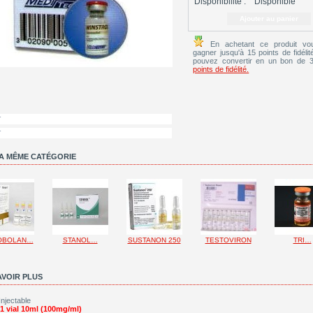
Disponibilité :
Disponible
En achetant ce produit vo
gagner jusqu'à 15 points de fidéli
pouvez convertir en un bon de 
points de fidélité.
r
r
A MÊME CATÉGORIE
OBOLAN…
STANOL…
SUSTANON 250
TESTOVIRON
TRI…
AVOIR PLUS
Injectable
 1 vial 10ml (100mg/ml)