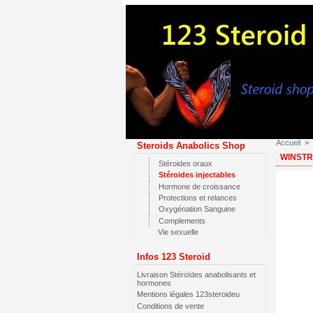
Accueil
>
Steroids Anabolics Shop
WINSTRO
Stéroides oraux
Stéroides injectables
Hormone de croissance
Protections et relances
Oxygénation Sanguine
Complements
Vie sexuelle
Infos 123 Steroid
Livraison Stéroïdes anabolisants et
hormones
Mentions légales 123steroideu
Conditions de vente