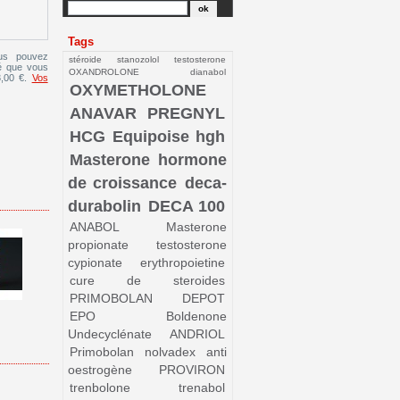
Tags
us pouvez
stéroide
stanozolol
testosterone
té que vous
OXANDROLONE
dianabol
3,00 €.
Vos
OXYMETHOLONE
ANAVAR
PREGNYL
HCG
Equipoise
hgh
Masterone
hormone
de croissance
deca-
durabolin
DECA 100
ANABOL
Masterone
propionate
testosterone
cypionate
erythropoietine
cure de steroides
PRIMOBOLAN DEPOT
TRENBOLONE…
DYNABOLON 25…
PRIMOBOLAN…
TESTOSTERONE
EPO
Boldenone
Undecyclénate
ANDRIOL
Primobolan
nolvadex
anti
oestrogène
PROVIRON
trenbolone
trenabol