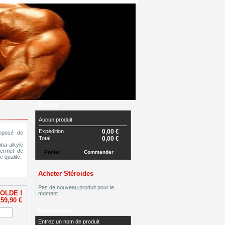
Panier
Aucun produit
Expédition
0,00 €
mposé de
Total
0,00 €
pha-alkylé
Permet de
Panier
Commander
 qualité.
Acheter Stéroides
Pas de nouveau produit pour le
OLDE !
moment
159,90 €
Rechercher
Entrez un nom de produit