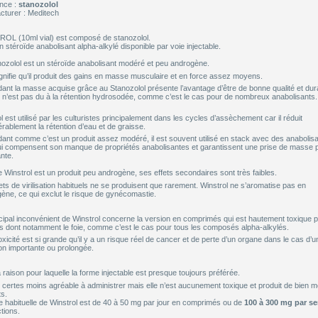
nce :
stanozolol
cturer : Meditech
OL (10ml vial) est composé de stanozolol.
n stéroïde anabolisant alpha-alkylé disponible par voie injectable.
nozolol est un stéroïde anabolisant modéré et peu androgène.
gnifie qu’il produit des gains en masse musculaire et en force assez moyens.
nt la masse acquise grâce au Stanozolol présente l’avantage d’être de bonne qualité et dur
 n’est pas du à la rétention hydrosodée, comme c’est le cas pour de nombreux anabolisants.
l est utilisé par les culturistes principalement dans les cycles d’assèchement car il réduit
rablement la rétention d’eau et de graisse.
nt comme c’est un produit assez modéré, il est souvent utilisé en stack avec des anabolisa
qui compensent son manque de propriétés anabolisantes et garantissent une prise de masse 
nte.
instrol est un produit peu androgène, ses effets secondaires sont très faibles.
ets de virilisation habituels ne se produisent que rarement. Winstrol ne s’aromatise pas en
ène, ce qui exclut le risque de gynécomastie.
cipal inconvénient de Winstrol concerne la version en comprimés qui est hautement toxique p
s dont notamment le foie, comme c’est le cas pour tous les composés alpha-alkylés.
oxicité est si grande qu’il y a un risque réel de cancer et de perte d’un organe dans le cas d’u
tion importante ou prolongée.
a raison pour laquelle la forme injectable est presque toujours préférée.
t certes moins agréable à administrer mais elle n’est aucunement toxique et produit de bien me
ts.
e habituelle de Winstrol est de 40 à 50 mg par jour en comprimés ou de
100 à 300 mg par s
ctions.