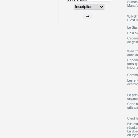
Substa
Manufa
WINSTR
C’est u
Le Sta
Cela si
Cependa
ce gain
Winstro
considé
Cependa
forts 
importa
Comme W
Les eff
oestrog
Le prin
organe
Cette t
utilisa
C’est l
Elle es
résulta
La dos
en inje