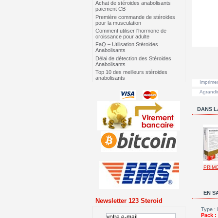
Achat de stéroides anabolisants
paiement CB
Première commande de stéroides
pour la musculation
Comment utiliser l'hormone de
croissance pour adulte
FaQ – Utilisation Stéroides
Anabolisants
Délai de détection des Stéroides
Anabolisants
Top 10 des meilleurs stéroides
anabolisants
Imprime
Agrandi
DANS L
PRIM
EN S
Newsletter 123 Steroid
Type : 
Pack :