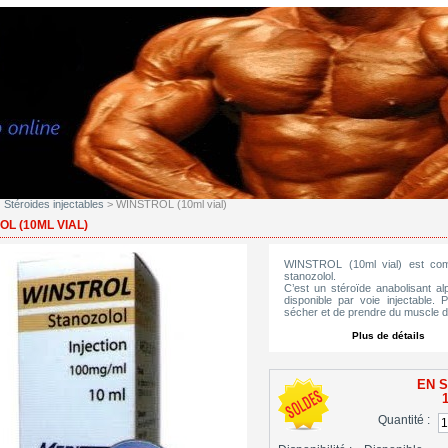
Stéroides injectables
> WINSTROL (10ml vial)
L (10ML VIAL)
WINSTROL (10ml vial) est co
stanozolol.
C’est un stéroïde anabolisant al
disponible par voie injectable. 
sécher et de prendre du muscle de
Plus de détails
EN S
Quantité :