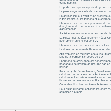
corps humain.
La partie du corps ou la perte de graisses est
La perte moyenne totale de graisses au co
En dernier lieu, et il s’agit d’une propriét
la fois les tissus, les tendons et le cartilag
L’hormone de croissance peut avoir de no
dérèglement du fonctionnement de la thyroïd
d’acromégalie.
Il a été également répertorié des cas de dia
La plupart des athlétes prennent 4 à 16 Ul
pour obtenir un effet est de 4 Ul.
L’hormone de croissance est habituellement
La durée de demi-vie de l’hormone est d’u
Afin d’obtenir les meilleurs effets, les utili
long de la journée, par doses de 2 Ul.
L’hormone de croissance est généralement u
nécessaire de prendre de l’insuline car les
période.
Pour un cycle d’asséchement, l’insuline est 
calorique. Le corps tend en effet à ralentir 
calorique et il est nécessaire d’avoir un ta
l’hormone de croissance, car l’insuline act
Cependant l’insuline doit ëtre utilisée tré
Pour qu’un utilisateur obtienne les effets re
semaines à 6 mois.