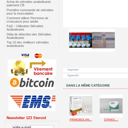
Achat de stéroides anabolisants
paiement CB
Première commande de stéroides
pour la musculation
Comment utiliser l'hormone de
croissance pour adulte
FaQ – Utilisation Stéroides
Anabolisants
Délai de détection des Stéroides
Anabolisants
Top 10 des meilleurs stéroides
anabolisants
Imprimer
Agrandir
DANS LA MÊME CATÉGORIE
Newsletter 123 Steroid
PRIMOBOLAN…
STANOL…