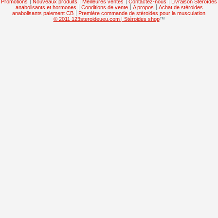
Promotions
Nouveaux produits
Meilleures ventes
Contactez-nous
Livraison Stéroïdes
anabolisants et hormones
Conditions de vente
A propos
Achat de stéroides
anabolisants paiement CB
Première commande de stéroides pour la musculation
© 2011 123steroideueu.com | Stéroides shop
™