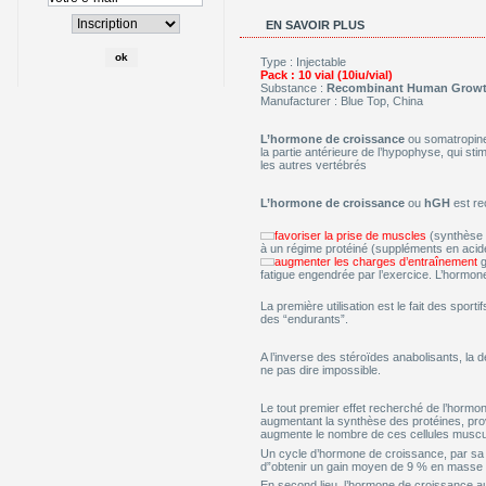
EN SAVOIR PLUS
Type : Injectable
Pack : 10 vial (10iu/vial)
Substance :
Recombinant Human Grow
Manufacturer : Blue Top, China
L’hormone de croissance
ou somatropine
la partie antérieure de l’hypophyse, qui sti
les autres vertébrés
L’hormone de croissance
ou
hGH
est re
favoriser la prise de muscles
(synthèse d
à un régime protéiné (suppléments en acide
augmenter les charges d’entraînement
g
fatigue engendrée par l’exercice. L’hormon
La première utilisation est le fait des sporti
des “endurants”.
A l’inverse des stéroïdes anabolisants, la 
ne pas dire impossible.
Le tout premier effet recherché de l’hormon
augmentant la synthèse des protéines, pro
augmente le nombre de ces cellules muscu
Un cycle d’hormone de croissance, par sa 
d”obtenir un gain moyen de 9 % en masse
En second lieu, l’hormone de croissance 