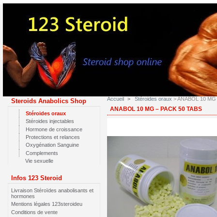
Accueil
>
Stéroides oraux
> ANABOL 10 MG –
Steroids Anabolics Shop
ANABOL 10 MG – PACK 50 TABS
Stéroides oraux
Stéroides injectables
Hormone de croissance
Protections et relances
Oxygénation Sanguine
Complements
Vie sexuelle
Infos 123 Steroid
Livraison Stéroïdes anabolisants et
hormones
Mentions légales 123steroideu
Conditions de vente