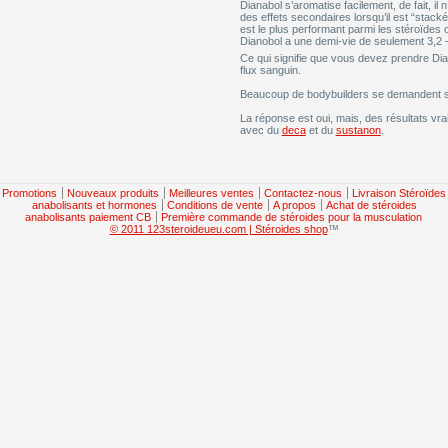
Dianabol s’aromatise facilement, de fait, il 
des effets secondaires lorsqu’il est “stacké”
est le plus performant parmi les stéroïdes 
Dianobol a une demi-vie de seulement 3,2 
Ce qui signifie que vous devez prendre Dian
flux sanguin.
Beaucoup de bodybuilders se demandent si 
La réponse est oui, mais, des résultats vra
avec du
deca
et du
sustanon
.
Promotions
Nouveaux produits
Meilleures ventes
Contactez-nous
Livraison Stéroïdes
anabolisants et hormones
Conditions de vente
A propos
Achat de stéroides
anabolisants paiement CB
Première commande de stéroides pour la musculation
© 2011 123steroideueu.com | Stéroides shop
™