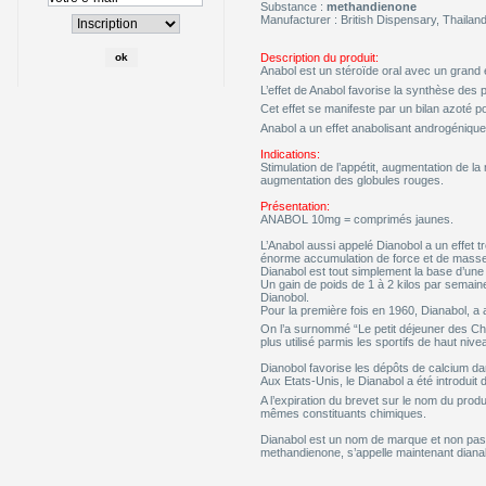
Substance :
methandienone
Manufacturer : British Dispensary, Thailan
Description du produit:
Anabol est un stéroïde oral avec un grand 
L’effet de Anabol favorise la synthèse des 
Cet effet se manifeste par un bilan azoté pos
Anabol a un effet anabolisant androgénique 
Indications:
Stimulation de l’appétit, augmentation de 
augmentation des globules rouges.
Présentation:
ANABOL 10mg = comprimés jaunes.
L’Anabol aussi appelé Dianobol a un effet 
énorme accumulation de force et de masse
Dianabol est tout simplement la base d’un
Un gain de poids de 1 à 2 kilos par semai
Dianobol.
Pour la première fois en 1960, Dianabol, a 
On l’a surnommé “Le petit déjeuner des Cha
plus utilisé parmis les sportifs de haut nive
Dianobol favorise les dépôts de calcium dan
Aux Etats-Unis, le Dianabol a été introdui
A l’expiration du brevet sur le nom du pro
mêmes constituants chimiques.
Dianabol est un nom de marque et non pas 
methandienone, s’appelle maintenant dianab