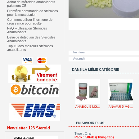
Achat de stéroides anabolisants
paiement CB
Première commande de stéroides
pour la musculation
Comment utiliser l'hormone de
croissance pour adulte
FaQ – Utilisation Stéroides
Anabolisants
Délai de détection des Stéroides
Anabolisants
Top 10 des meilleurs stéroides
anabolisants
Imprimer
Agrandir
DANS LA MÊME CATÉGORIE
ANABOL 5 MG…
ANAVAR 5 MG…
EN SAVOIR PLUS
Newsletter 123 Steroid
Type : Oral
Pack : 50tabs(10mg/tab)