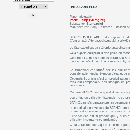
EN SAVOIR PLUS
Type: Injectable
Pack: 1 amp (50 mg/ml)
Substance:
Stanozolol
Manufacturer: Body Research, Thailand or
STANOL INJECTABLE est composé de stan
C’est un stéroïde anabolisant alpha-alkylé d
Le Stanozolol est un stéroïde anabolisant
Cela signifie qu’il produit des gains en m
Cependant la masse acquise grâce au Stano
car ce gain n’est pas du à la rétention h
Le stanozolol est utilisé par les culturi
considérablement la rétention d’eau et de g
Cependant comme c’est un produit assez mo
forts qui compensent son manque de prop
importante.
Comme STANOL est un produit peu androgèn
Les effets de virilisation habituels ne se p
STANOL ne s’aromatise pas en oestrogène, 
Le principal inconvénient de STANOL conc
organes dont notamment le foie, comme c’e
Cette toxicité est si grande qu’il y a un
utilisation importante ou prolongée.
C’est la raison pour laquelle la forme injec
Elle est certes moins agréable à administr