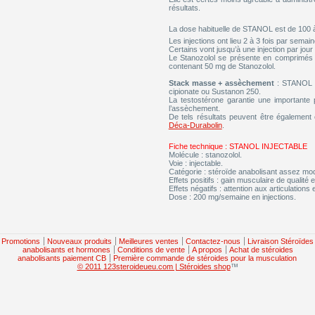
résultats.
La dose habituelle de STANOL est de 100 à
Les injections ont lieu 2 à 3 fois par sema
Certains vont jusqu’à une injection par jour 
Le Stanozolol se présente en comprimés
contenant 50 mg de Stanozolol.
Stack masse + assèchement
: STANOL pe
cipionate ou Sustanon 250.
La testostérone garantie une importante
l’assèchement.
De tels résultats peuvent être également
Déca-Durabolin
.
Fiche technique : STANOL INJECTABLE
Molécule : stanozolol.
Voie : injectable.
Catégorie : stéroïde anabolisant assez mo
Effets positifs : gain musculaire de qualité
Effets négatifs : attention aux articulations
Dose : 200 mg/semaine en injections.
Promotions
Nouveaux produits
Meilleures ventes
Contactez-nous
Livraison Stéroïdes
anabolisants et hormones
Conditions de vente
A propos
Achat de stéroides
anabolisants paiement CB
Première commande de stéroides pour la musculation
© 2011 123steroideueu.com | Stéroides shop
™