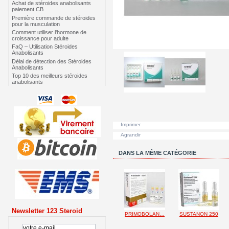
Achat de stéroides anabolisants
paiement CB
Première commande de stéroides
pour la musculation
Comment utiliser l'hormone de
croissance pour adulte
FaQ – Utilisation Stéroides
Anabolisants
Délai de détection des Stéroides
Anabolisants
Top 10 des meilleurs stéroides
anabolisants
Imprimer
Agrandir
DANS LA MÊME CATÉGORIE
Newsletter 123 Steroid
PRIMOBOLAN…
SUSTANON 250