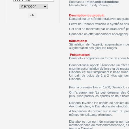
Substance :
methandrostenolone
Manufacturer : Body Research
Description du produit:
Danabol est un stéroïde oral avec un grand
L’effet de Danabol favorise la synthèse des
Cet effet se manifeste par un bilan azoté pos
Danabol a un effet anabolisant androgénique
Indications:
Stimulation de l’appétit, augmentation
augmentation des globules rouges.
Présentation:
Danabol = comprimés en forme de coeur bl
Danabol aussi appelé Dianobol a un effet 
énorme accumulation de force et de masse
Dianabol est tout simplement la base d’un
Un gain de poids de 1 à 2 kilos par s
Dianobol.
Pour la première fois en 1960, Dianabol, a 
On l’a surnommé “Le petit déjeuner des Ch
plus utilisé parmis les sportifs de haut nive
Dianobol favorise les dépôts de calcium dan
Aux Etats-Unis, le Dianabol a été introdui
A l’expiration du brevet sur le nom du p
mêmes constituants chimiques.
Dianabol est un nom de marque et non pas
methandienone ou methandrostenolone, s’a
tels que Danabol.