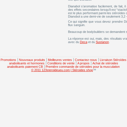
Dianabol s’aromatise facilement, de fait, i
des effets secondaires lorsqu’il est “stacké”
est le plus performant parmi les stéroïdes 
Dianobol a une demi-vie de seulement 3,2 
Ce qui signifie que vous devez prendre Dia
flux sanguin.
Beaucoup de bodybuilders se demandent si 
La réponse est oui, mais, des résultats vra
avec du
Deca
et du
Sustanon
.
Promotions
Nouveaux produits
Meilleures ventes
Contactez-nous
Livraison Stéroïdes
anabolisants et hormones
Conditions de vente
A propos
Achat de stéroides
anabolisants paiement CB
Première commande de stéroides pour la musculation
© 2011 123steroideueu.com | Stéroides shop
™