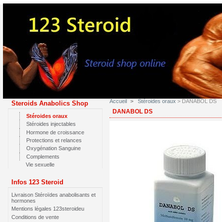
Accueil
>
Stéroides oraux
> DANABOL DS
Steroids Anabolics Shop
DANABOL DS
Stéroides oraux
Stéroides injectables
Hormone de croissance
Protections et relances
Oxygénation Sanguine
Complements
Vie sexuelle
Infos 123 Steroid
Livraison Stéroïdes anabolisants et
hormones
Mentions légales 123steroideu
Conditions de vente